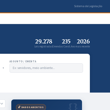
Sistema de Legislação
29.278
235
2026
Leis registradas
Emendas Const.
Ano mais recente
ASSUNTO / EMENTA
🔓 DADOS ABERTOS