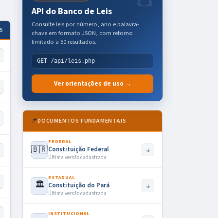
API do Banco de Leis
Consulte leis por número, ano e palavra-
S
chave em formato JSON, com retorno
limitado a 50 resultados.
GET /api/leis.php
Ver orientações de uso →
📌
DOCUMENTOS FUNDAMENTAIS
FEDERAL
🇧🇷
Constituição Federal
↓
Última versão cadastrada
ESTADUAL
🏛️
Constituição do Pará
↓
Última versão cadastrada
INSTITUCIONAL