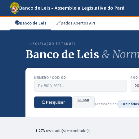
Banco de Leis – Assembleia Legislativa do Pará
📚
🔗
Banco de Leis
Dados Abertos API
LEGISLAÇÃO ESTADUAL
Banco de Leis
& Norm
NÚMERO / CÓDIGO
ANO
Limpar
Pesquisar
Acesso rápido:
Ordinárias
1.273
resultado(s) encontrado(s)