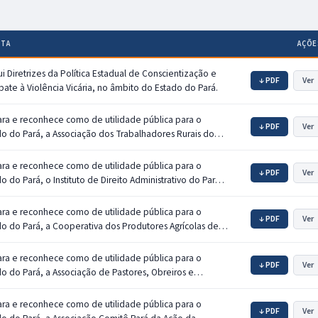
NTA
AÇÕE
tui Diretrizes da Política Estadual de Conscientização e
↓ PDF
Ver
ate à Violência Vicária, no âmbito do Estado do Pará.
ara e reconhece como de utilidade pública para o
↓ PDF
Ver
do do Pará, a Associação dos Trabalhadores Rurais do
tá Pucurui (ATARCP), em Gurupá.
ara e reconhece como de utilidade pública para o
↓ PDF
Ver
o do Pará, o Instituto de Direito Administrativo do Pará
AR).
ara e reconhece como de utilidade pública para o
↓ PDF
Ver
do do Pará, a Cooperativa dos Produtores Agrícolas de
Domingos do Araguaia (COOPASDA).
ara e reconhece como de utilidade pública para o
↓ PDF
Ver
do do Pará, a Associação de Pastores, Obreiros e
ros da Igreja Evangélica Assembleia de Deus Ministério
reira Santarém Pará (APOM-ADES).
ara e reconhece como de utilidade pública para o
↓ PDF
Ver