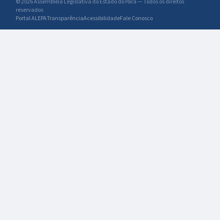
© 2026 Assembleia Legislativa do Estado do Pará — Todos os direitos
Marinha de
reservados
Tracuateua
Portal ALEPA
Transparência
Acessibilidade
Fale Conosco
(AUREMAT).