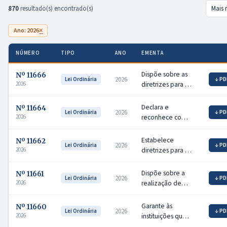
870
resultado(s) encontrado(s)
×
Ano: 2026
NÚMERO
TIPO
ANO
EMENTA
Dispõe sobre as
Nº 11666
2026
↓ PD
Lei Ordinária
diretrizes para a
2026
elaboração e a
execução da Lei
Declara e
Nº 11664
2026
↓ PD
Lei Ordinária
Orçamentária
reconhece como
2026
Anual de 2027.
de utilidade
pública para o
Estabelece
Nº 11662
2026
↓ PD
Lei Ordinária
Estado do Pará, o
diretrizes para a
2026
Clube Atlético
oferta na rede
Central Park.
pública estadual
Dispõe sobre a
Nº 11661
2026
↓ PD
Lei Ordinária
de saúde de
realização de
2026
consultas
campanha anual
médicas e
para a promoção
Garante às
Nº 11660
terapêuticas por
2026
↓ PD
Lei Ordinária
da saúde da
instituições que
2026
videoconferência
população negra
menciona, no