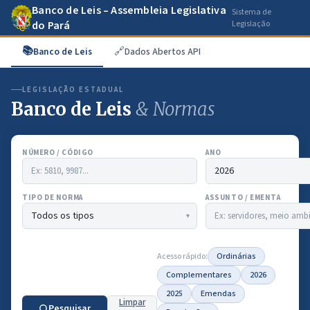
Banco de Leis – Assembleia Legislativa
Sistema de
do Pará
Legislação
📚
🔗
Banco de Leis
Dados Abertos API
LEGISLAÇÃO ESTADUAL
Banco de Leis
& Normas
NÚMERO / CÓDIGO
ANO
TIPO DE NORMA
ASSUNTO / EMENTA
Acesso rápido:
Ordinárias
Complementares
2026
2025
Emendas
Limpar
Pesquisar