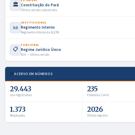
ESTADUAL
🏛️
Constituição do Pará
Última versão cadastrada
INSTITUCIONAL
📜
Regimento Interno
Regimento Interno da ALEPA
FUNCIONAL
📋
Regime Jurídico Único
RJU — última versão
📊
ACERVO EM NÚMEROS
29.443
235
Leis registradas
Emendas Const.
1.373
2026
Resoluções
Último registro