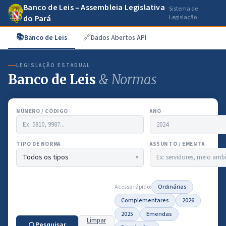
Banco de Leis – Assembleia Legislativa
Sistema de
do Pará
Legislação
📚
🔗
Banco de Leis
Dados Abertos API
LEGISLAÇÃO ESTADUAL
Banco de Leis
& Normas
NÚMERO / CÓDIGO
ANO
TIPO DE NORMA
ASSUNTO / EMENTA
Acesso rápido:
Ordinárias
Complementares
2026
2025
Emendas
Limpar
Pesquisar