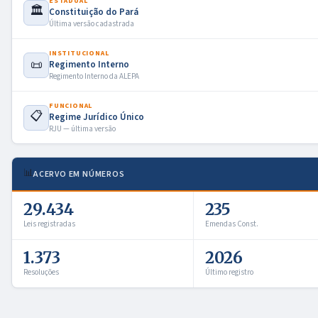
ESTADUAL
🏛️
Constituição do Pará
Última versão cadastrada
INSTITUCIONAL
📜
Regimento Interno
Regimento Interno da ALEPA
FUNCIONAL
📋
Regime Jurídico Único
RJU — última versão
📊
ACERVO EM NÚMEROS
29.434
235
Leis registradas
Emendas Const.
1.373
2026
Resoluções
Último registro